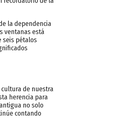
n recordatorio de la
 de la dependencia
as ventanas está
e seis pétalos
gnificados
a cultura de nuestra
ta herencia para
antigua no solo
ntinúe contando