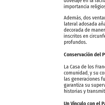
dovelaje en la fach
importancia religio
Además, dos ventan
lateral adosada añ
decorada de manera 
inscritos en circun
profundos.
Conservación del P
La Casa de los Fran
comunidad, y su co
las generaciones f
garantiza su super
historias y transm
Un Vínculo con el 