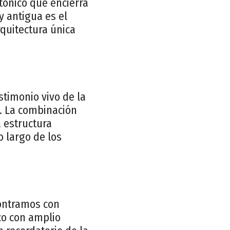
tónico que encierra
y antigua es el
rquitectura única
stimonio vivo de la
o. La combinación
a estructura
o largo de los
contramos con
co con amplio