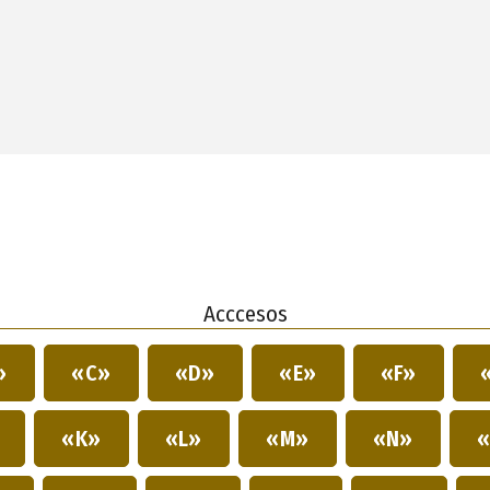
Acccesos
»
«C»
«D»
«E»
«F»
»
«K»
«L»
«M»
«N»
«