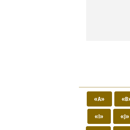
«A»
«B
«I»
«J