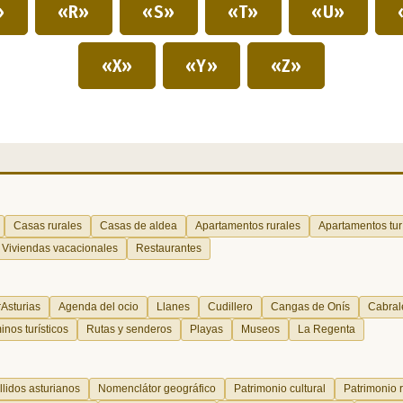
»
«R»
«S»
«T»
«U»
«X»
«Y»
«Z»