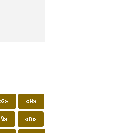
«G»
«H»
Ñ»
«O»