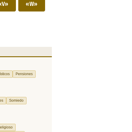
«V»
«W»