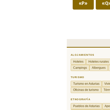
«P»
«Q