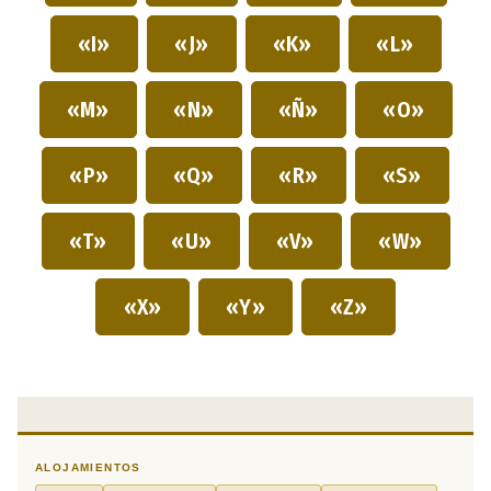
«I»
«J»
«K»
«L»
«M»
«N»
«Ñ»
«O»
«P»
«Q»
«R»
«S»
«T»
«U»
«V»
«W»
«X»
«Y»
«Z»