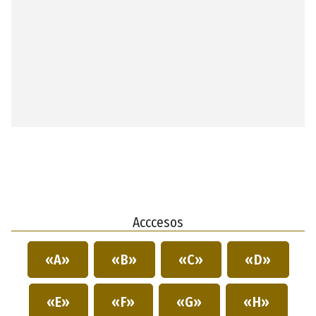
Acccesos
«A»
«B»
«C»
«D»
«E»
«F»
«G»
«H»