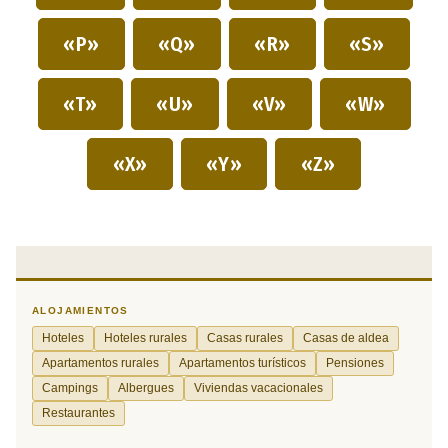
«P»
«Q»
«R»
«S»
«T»
«U»
«V»
«W»
«X»
«Y»
«Z»