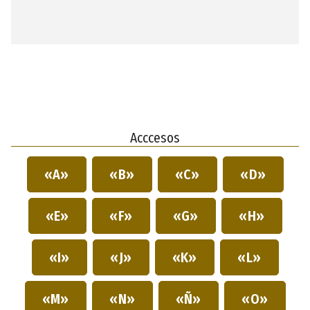
Acccesos
«A»
«B»
«C»
«D»
«E»
«F»
«G»
«H»
«I»
«J»
«K»
«L»
«M»
«N»
«Ñ»
«O»