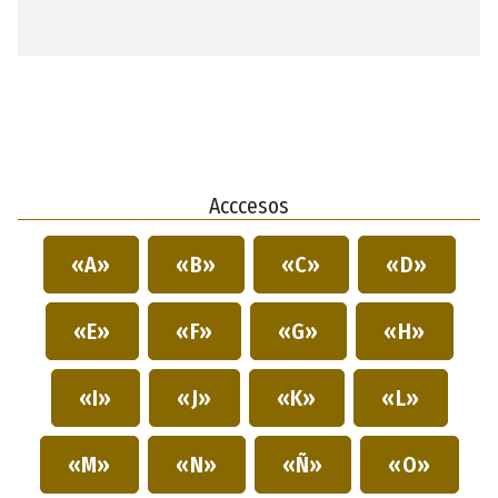
Acccesos
«A»
«B»
«C»
«D»
«E»
«F»
«G»
«H»
«I»
«J»
«K»
«L»
«M»
«N»
«Ñ»
«O»