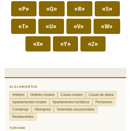
«P»
«Q»
«R»
«S»
«T»
«U»
«V»
«W»
«X»
«Y»
«Z»