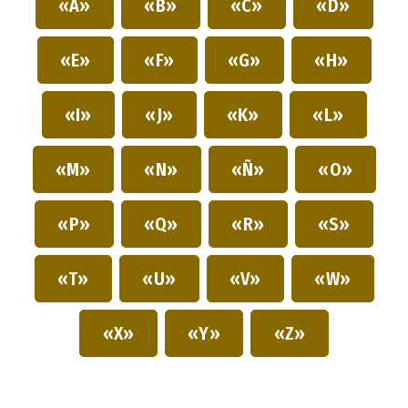
«A»
«B»
«C»
«D»
«E»
«F»
«G»
«H»
«I»
«J»
«K»
«L»
«M»
«N»
«Ñ»
«O»
«P»
«Q»
«R»
«S»
«T»
«U»
«V»
«W»
«X»
«Y»
«Z»