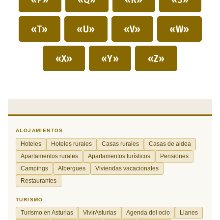
«T»
«U»
«V»
«W»
«X»
«Y»
«Z»