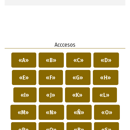
Acccesos
«A»
«B»
«C»
«D»
«E»
«F»
«G»
«H»
«I»
«J»
«K»
«L»
«M»
«N»
«Ñ»
«O»
«P»
«Q»
«R»
«S»