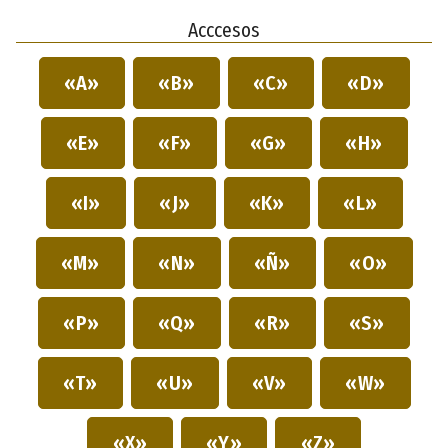
Acccesos
«A»
«B»
«C»
«D»
«E»
«F»
«G»
«H»
«I»
«J»
«K»
«L»
«M»
«N»
«Ñ»
«O»
«P»
«Q»
«R»
«S»
«T»
«U»
«V»
«W»
«X»
«Y»
«Z»