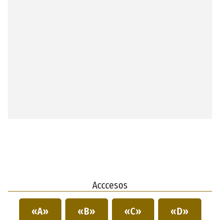
Acccesos
«A»
«B»
«C»
«D»