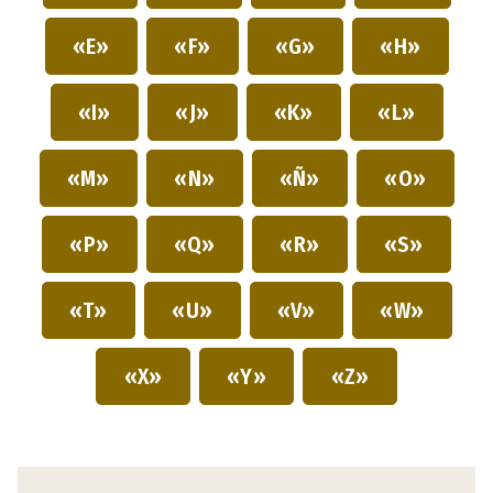
«E»
«F»
«G»
«H»
«I»
«J»
«K»
«L»
«M»
«N»
«Ñ»
«O»
«P»
«Q»
«R»
«S»
«T»
«U»
«V»
«W»
«X»
«Y»
«Z»