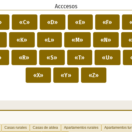
Acccesos
»
«C»
«D»
«E»
«F»
»
«K»
«L»
«M»
«N»
«
»
«R»
«S»
«T»
«U»
«X»
«Y»
«Z»