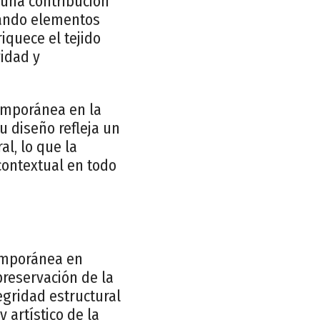
a una contribución
nando elementos
iquece el tejido
vidad y
temporánea en la
u diseño refleja un
al, lo que la
contextual en todo
emporánea en
preservación de la
egridad estructural
 artístico de la