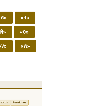
«G»
«H»
Ñ»
«O»
«V»
«W»