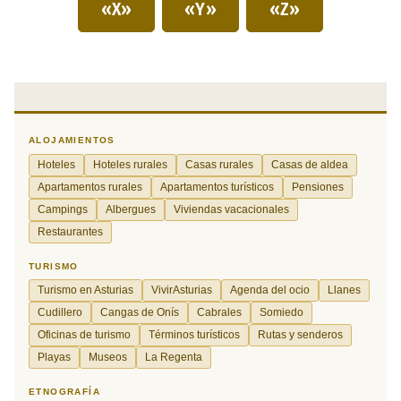
«X»
«Y»
«Z»