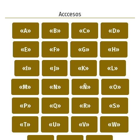
Acccesos
«A»
«B»
«C»
«D»
«E»
«F»
«G»
«H»
«I»
«J»
«K»
«L»
«M»
«N»
«Ñ»
«O»
«P»
«Q»
«R»
«S»
«T»
«U»
«V»
«W»