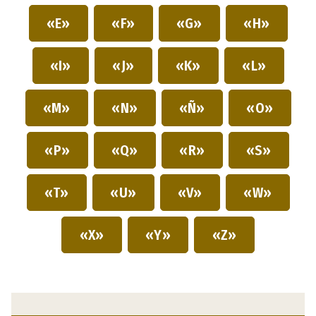
«E»
«F»
«G»
«H»
«I»
«J»
«K»
«L»
«M»
«N»
«Ñ»
«O»
«P»
«Q»
«R»
«S»
«T»
«U»
«V»
«W»
«X»
«Y»
«Z»