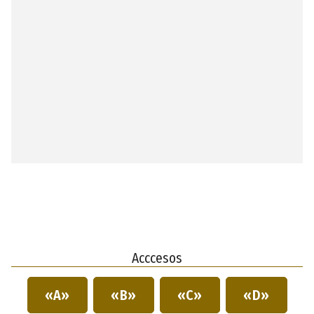
Acccesos
«A»
«B»
«C»
«D»