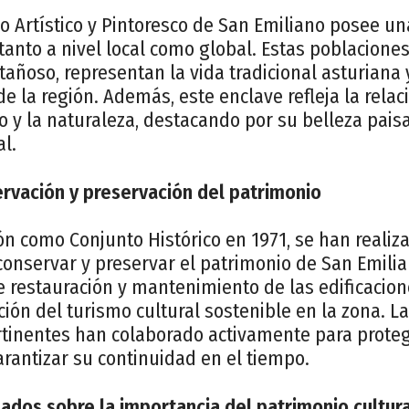
co Artístico y Pintoresco de San Emiliano posee un
a tanto a nivel local como global. Estas poblacione
añoso, representan la vida tradicional asturiana 
 de la región. Además, este enclave refleja la rel
 y la naturaleza, destacando por su belleza paisaj
al.
rvación y preservación del patrimonio
ón como Conjunto Histórico en 1971, se han realiz
 conservar y preservar el patrimonio de San Emili
de restauración y mantenimiento de las edificacion
ón del turismo cultural sostenible en la zona. L
rtinentes han colaborado activamente para proteg
arantizar su continuidad en el tiempo.
ados sobre la importancia del patrimonio cultura