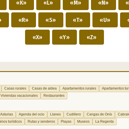
»
«K»
«L»
«M»
«N»
«
»
«R»
«S»
«T»
«U»
«X»
«Y»
«Z»