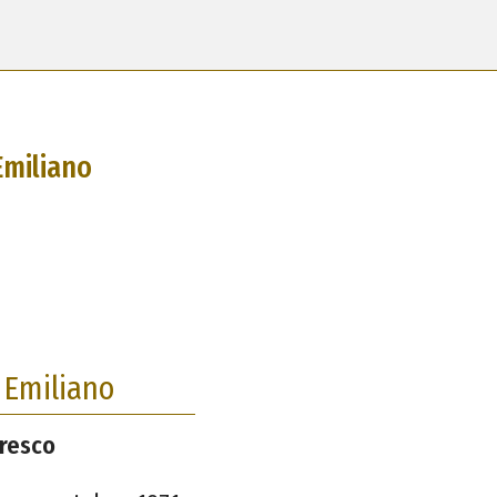
Emiliano
 Emiliano
oresco