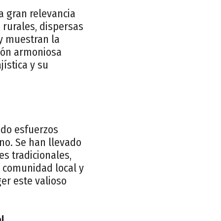
a gran relevancia
s rurales, dispersas
y muestran la
ación armoniosa
ística y su
ado esfuerzos
ano. Se han llevado
es tradicionales,
a comunidad local y
er este valioso
l