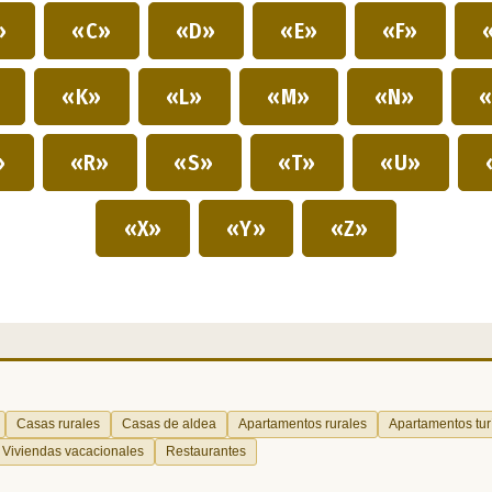
»
«C»
«D»
«E»
«F»
»
«K»
«L»
«M»
«N»
«
»
«R»
«S»
«T»
«U»
«X»
«Y»
«Z»