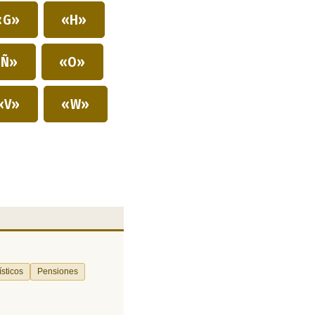
«G»
«H»
Ñ»
«O»
«V»
«W»