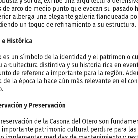
 robusta y sólida, exhibe una arquitectura defens
s de arco de medio punto que evocan su pasado his
perior alberga una elegante galería flanqueada po
diendo un toque de refinamiento a su estructura.
 e Histórica
 es un símbolo de la identidad y el patrimonio cu
arquitectura distintiva y su historia rica en event
nto de referencia importante para la región. Ade
ica de la época la hace aún más relevante en el con
o.
rvación y Preservación
preservación de la Casona del Otero son fundame
e importante patrimonio cultural perdure para la
rio implementar medidas de mantenimiento y res