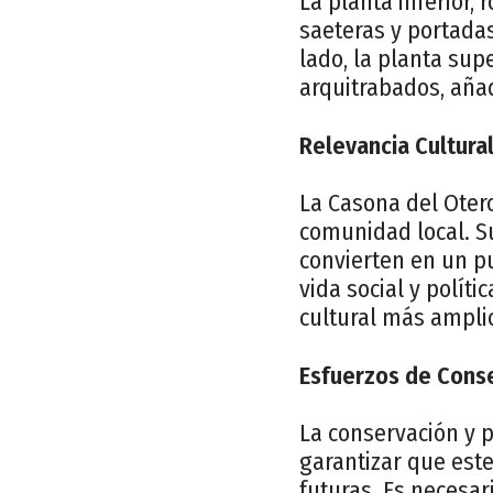
La planta inferior,
saeteras y portada
lado, la planta su
arquitrabados, aña
Relevancia Cultural
La Casona del Otero
comunidad local. Su 
convierten en un pu
vida social y polít
cultural más ampli
Esfuerzos de Conse
La conservación y 
garantizar que est
futuras. Es necesa