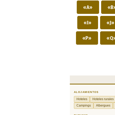
«A»
«B
«I»
«J
«P»
«Q