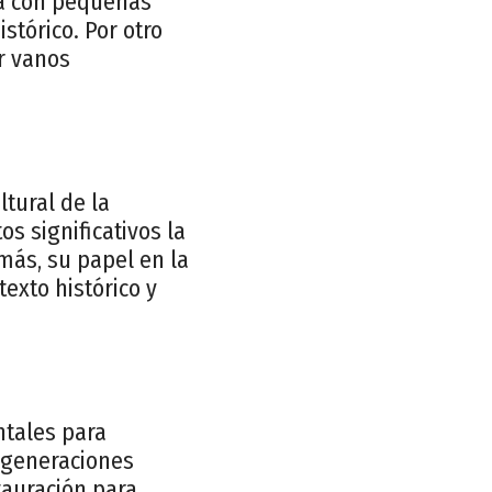
iva con pequeñas
tórico. Por otro
r vanos
ltural de la
os significativos la
más, su papel en la
texto histórico y
ntales para
s generaciones
tauración para