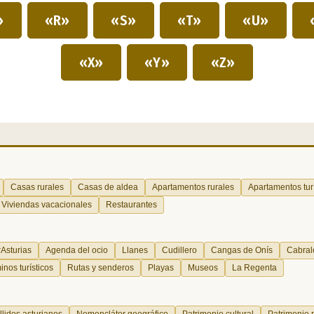
»
«R»
«S»
«T»
«U»
«X»
«Y»
«Z»