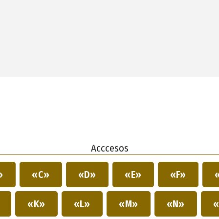
Acccesos
»
«C»
«D»
«E»
«F»
»
«K»
«L»
«M»
«N»
«