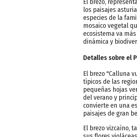
El brezo, represent
los paisajes asturi
especies de la fami
mosaico vegetal que
ecosistema va más 
dinámica y biodive
Detalles sobre el 
El brezo "Calluna v
típicos de las regi
pequeñas hojas ver
del verano y princi
convierte en una es
paisajes de gran be
El brezo vizcaíno, 
sus flores violácea