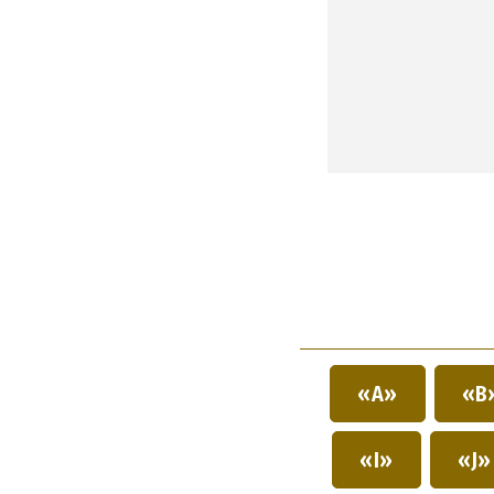
«A»
«B
«I»
«J