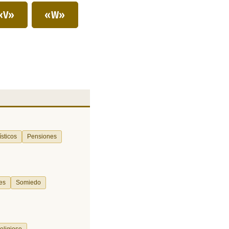
«V»
«W»