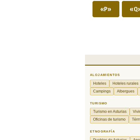
«P»
«Q