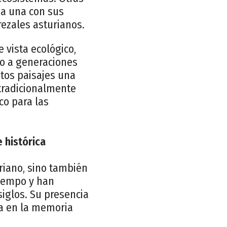
da una con sus
rezales asturianos.
 vista ecológico,
do a generaciones
stos paisajes una
 tradicionalmente
co para las
 histórica
uriano, sino también
tiempo y han
siglos. Su presencia
ia en la memoria