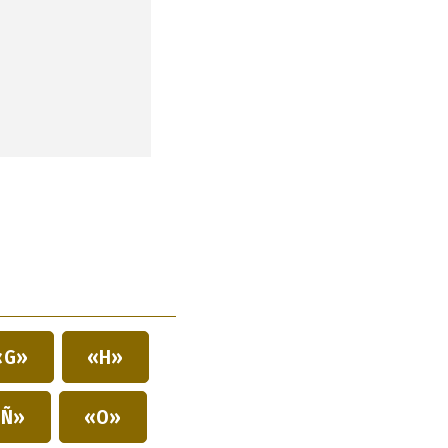
«G»
«H»
Ñ»
«O»