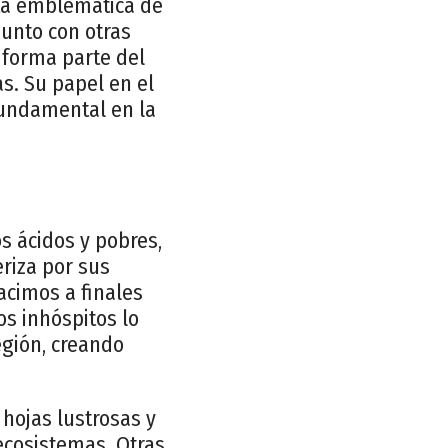
nta emblemática de
Junto con otras
, forma parte del
as. Su papel en el
fundamental en la
s ácidos y pobres,
eriza por sus
acimos a finales
os inhóspitos lo
egión, creando
 hojas lustrosas y
 ecosistemas. Otras