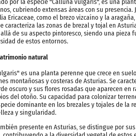
ado por la especie "Calluna vulgaris", es una pla
anos, cubriendo extensas áreas con su presencia. 
lia Ericaceae, como el brezo vizcaíno y la aragaña
 caracteriza las zonas de brezal y tojal en Asturi
allá de su aspecto pintoresco, siendo una pieza 
rsidad de estos entornos.
Patrimonio natural
ulgaris" es una planta perenne que crece en suelo
ones montañosas y costeras de Asturias. Se caract
de oscuro y sus flores rosadas que aparecen en r
pios del otoño. Su capacidad para colonizar terren
pecie dominante en los brezales y tojales de la r
lleza y singularidad.
también presente en Asturias, se distingue por sus
s, contribuyendo a la diversidad vegetal de estos