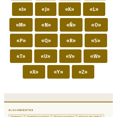
«I»
«J»
«K»
«L»
«M»
«N»
«Ñ»
«O»
«P»
«Q»
«R»
«S»
«T»
«U»
«V»
«W»
«X»
«Y»
«Z»