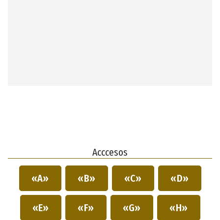
Acccesos
«A»
«B»
«C»
«D»
«E»
«F»
«G»
«H»