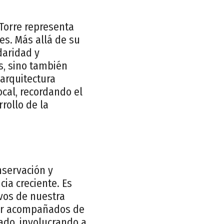
 Torre representa
es. Más allá de su
daridad y
s, sino también
 arquitectura
ocal, recordando el
rollo de la
nservación y
ia creciente. Es
vos de nuestra
n ir acompañados de
ado, involucrando a