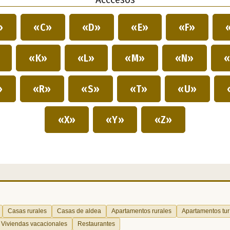
»
«C»
«D»
«E»
«F»
»
«K»
«L»
«M»
«N»
«
»
«R»
«S»
«T»
«U»
«X»
«Y»
«Z»