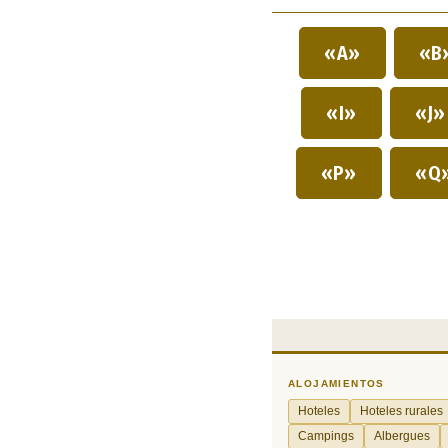
«A»
«B
«I»
«J
«P»
«Q