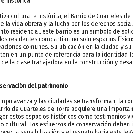
 e histórica
va cultural e histórica, el Barrio de Cuarteles de
e la vida obrera y la lucha por los derechos social
to residencial, este barrio es un símbolo de soli
os residentes compartían no solo espacios físico
raciones comunes. Su ubicación en la ciudad y su
erten en un punto de referencia para la identidad l
e la clase trabajadora en la construcción y desar
servación del patrimonio
empo avanza y las ciudades se transforman, la co
rrio de Cuarteles de Torre adquiere una importanc
er estos espacios históricos como testimonios vi
nio cultural. Los esfuerzos de conservación debe
er la sensibilización y el respeto hacia este leg