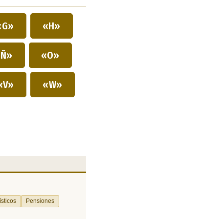
«G»
«H»
Ñ»
«O»
«V»
«W»