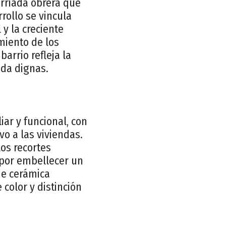
arriada obrera que
rollo se vincula
y la creciente
miento de los
barrio refleja la
ida dignas.
iar y funcional, con
o a las viviendas.
los recortes
 por embellecer un
de cerámica
color y distinción