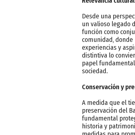
Relevancia cultural
Desde una perspecti
un valioso legado d
función como conjun
comunidad, donde l
experiencias y aspi
distintiva lo convi
papel fundamental d
sociedad.
Conservación y pre
A medida que el ti
preservación del Ba
fundamental proteg
historia y patrimo
medidas para promov