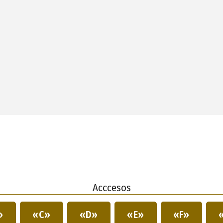
Acccesos
»
«C»
«D»
«E»
«F»