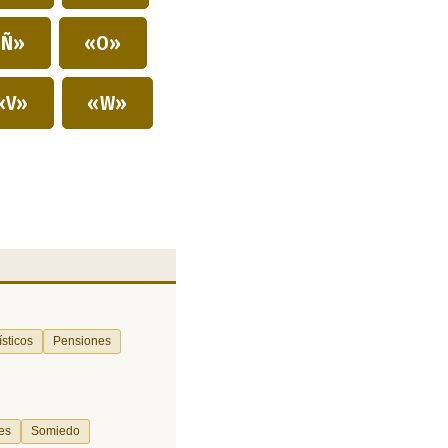
Ñ»
«O»
«V»
«W»