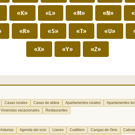
»
«K»
«L»
«M»
«N»
«
»
«R»
«S»
«T»
«U»
«X»
«Y»
«Z»