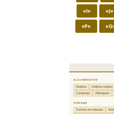
«I»
«J
«P»
«Q