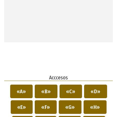
Acccesos
«A»
«B»
«C»
«D»
«E»
«F»
«G»
«H»