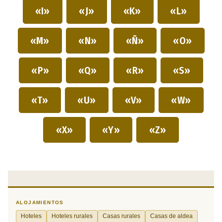
«I»
«J»
«K»
«L»
«M»
«N»
«Ñ»
«O»
«P»
«Q»
«R»
«S»
«T»
«U»
«V»
«W»
«X»
«Y»
«Z»