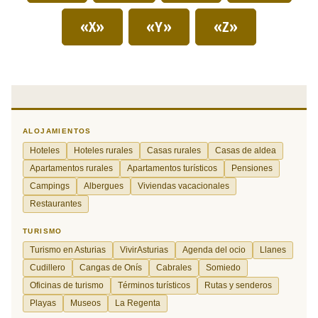
«X»
«Y»
«Z»