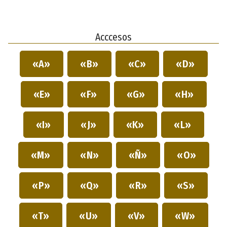
Acccesos
«A»
«B»
«C»
«D»
«E»
«F»
«G»
«H»
«I»
«J»
«K»
«L»
«M»
«N»
«Ñ»
«O»
«P»
«Q»
«R»
«S»
«T»
«U»
«V»
«W»