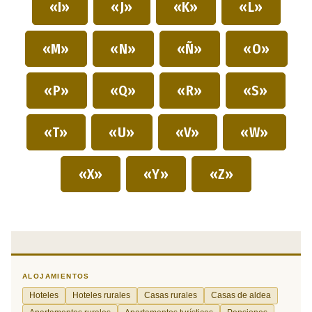
«I»
«J»
«K»
«L»
«M»
«N»
«Ñ»
«O»
«P»
«Q»
«R»
«S»
«T»
«U»
«V»
«W»
«X»
«Y»
«Z»