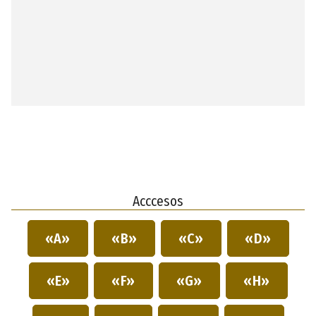
Acccesos
«A»
«B»
«C»
«D»
«E»
«F»
«G»
«H»