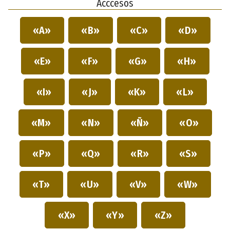
Acccesos
«A»
«B»
«C»
«D»
«E»
«F»
«G»
«H»
«I»
«J»
«K»
«L»
«M»
«N»
«Ñ»
«O»
«P»
«Q»
«R»
«S»
«T»
«U»
«V»
«W»
«X»
«Y»
«Z»