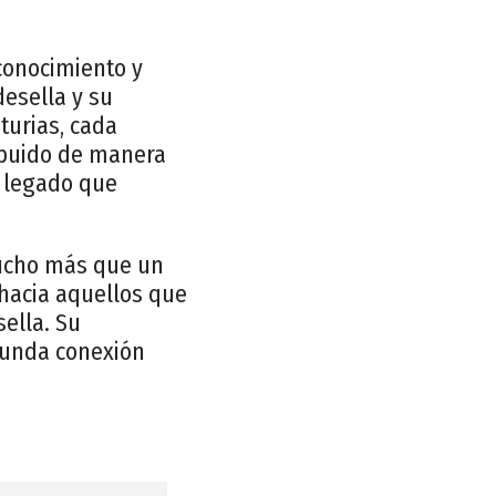
conocimiento y
desella y su
turias, cada
ribuido de manera
n legado que
mucho más que un
 hacia aquellos que
sella. Su
funda conexión