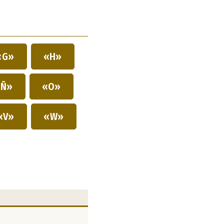
«G»
«H»
Ñ»
«O»
«V»
«W»