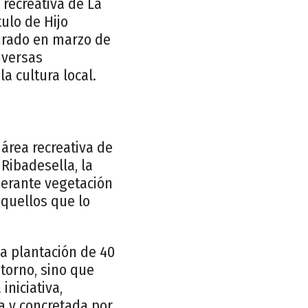
 recreativa de La
tulo de Hijo
gurado en marzo de
iversas
a cultura local.
 área recreativa de
 Ribadesella, la
uberante vegetación
aquellos que lo
la plantación de 40
torno, sino que
iniciativa,
la y concretada por