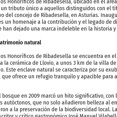
jos Honoríficos de Ribadesella, ubicado en el área
un tributo único a aquellos distinguidos con el tí
vo del concejo de Ribadesella, en Asturias. Inau
es un homenaje a la contribución y el legado de d
han dejado una marca indeleble en la historia y l
Patrimonio natural
jos Honoríficos de Ribadesella se encuentra en el
a la cerámica de Llovio, a unos 3 km de la villa de
io. Este enclave natural se caracteriza por su ex
, que ofrece un refugio tranquilo y apacible para 
 bosque en 2009 marcó un hito significativo, con 
s autóctonos, que no solo añadieron belleza al en
on a la preservación de la biodiversidad local. La 
critor y crítico gastronómico José Manuel Vilabel