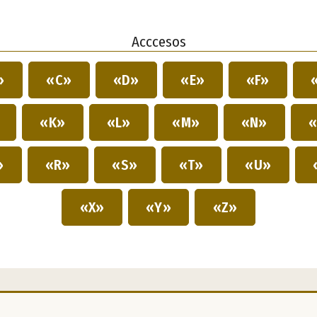
Acccesos
»
«C»
«D»
«E»
«F»
»
«K»
«L»
«M»
«N»
«
»
«R»
«S»
«T»
«U»
«X»
«Y»
«Z»