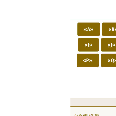
«A»
«B
«I»
«J
«P»
«Q