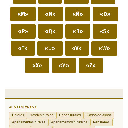
«M»
«N»
«Ñ»
«O»
«P»
«Q»
«R»
«S»
«T»
«U»
«V»
«W»
«X»
«Y»
«Z»