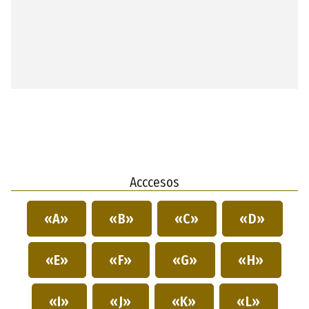
Acccesos
«A»
«B»
«C»
«D»
«E»
«F»
«G»
«H»
«I»
«J»
«K»
«L»