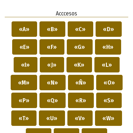
Acccesos
«A»
«B»
«C»
«D»
«E»
«F»
«G»
«H»
«I»
«J»
«K»
«L»
«M»
«N»
«Ñ»
«O»
«P»
«Q»
«R»
«S»
«T»
«U»
«V»
«W»