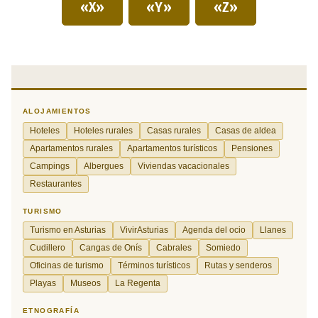
«X»
«Y»
«Z»