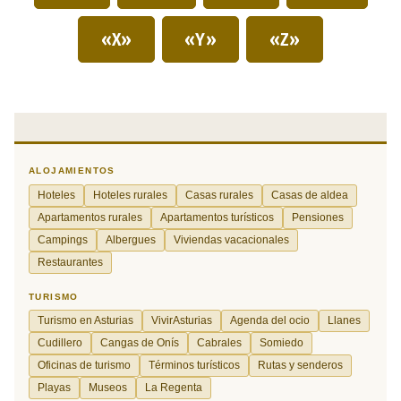
«X»
«Y»
«Z»