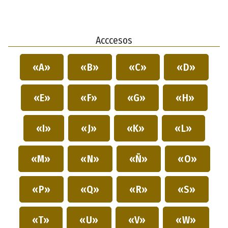
Acccesos
«A»
«B»
«C»
«D»
«E»
«F»
«G»
«H»
«I»
«J»
«K»
«L»
«M»
«N»
«Ñ»
«O»
«P»
«Q»
«R»
«S»
«T»
«U»
«V»
«W»