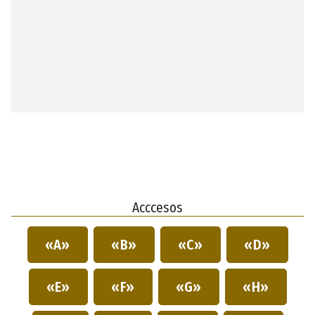
Acccesos
«A»
«B»
«C»
«D»
«E»
«F»
«G»
«H»