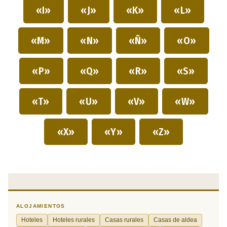
«I»
«J»
«K»
«L»
«M»
«N»
«Ñ»
«O»
«P»
«Q»
«R»
«S»
«T»
«U»
«V»
«W»
«X»
«Y»
«Z»