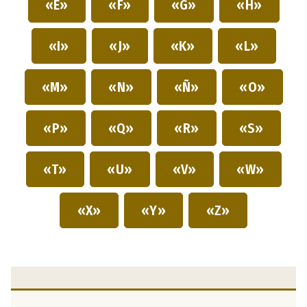
«E»
«F»
«G»
«H»
«I»
«J»
«K»
«L»
«M»
«N»
«Ñ»
«O»
«P»
«Q»
«R»
«S»
«T»
«U»
«V»
«W»
«X»
«Y»
«Z»