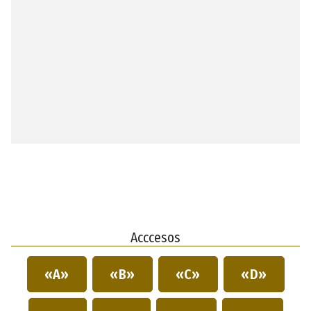
Acccesos
«A»
«B»
«C»
«D»