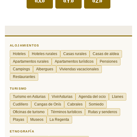
«X»
«Y»
«Z»