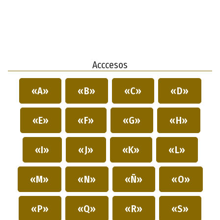
Acccesos
«A»
«B»
«C»
«D»
«E»
«F»
«G»
«H»
«I»
«J»
«K»
«L»
«M»
«N»
«Ñ»
«O»
«P»
«Q»
«R»
«S»