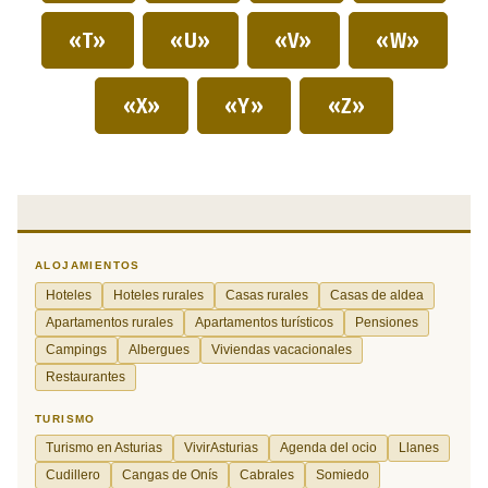
«T»
«U»
«V»
«W»
«X»
«Y»
«Z»