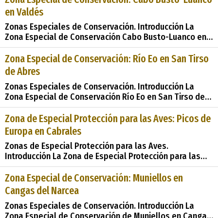
Comunitaria&#38;&#38;#35;34; en 2004 y posterior
en Valdés
designación como &#38;&#38;#35;34;Zo
Zonas Especiales de Conservación. Introducción La
Zona Especial de Conservación Cabo Busto-Luanco en
Valdés, designada como &#38;&#38;#35;34;Lugares de
Importancia Comunitaria&#38;&#38;#35;34; (LIC) en
Zona Especial de Conservación: Río Eo en San Tirso
2004 y posteriormente como &#38;&#38;#35;34;Zonas
de Abres
Especiales de Conse
Zonas Especiales de Conservación. Introducción La
Zona Especial de Conservación Río Eo en San Tirso de
Abres, ubicada en los municipios de San Tirso de Abres
y Vegadeo en el Principado de Asturias, es un área de
Zona de Especial Protección para las Aves: Picos de
gran importancia para la conservación del patrimonio
Europa en Cabrales
natural. Propuesta como &#38;&#38;#3
Zonas de Especial Protección para las Aves.
Introducción La Zona de Especial Protección para las
Aves: Picos de Europa en Cabrales, designada como
ZEPA en el año 2003, representa un área de gran
Zona Especial de Conservación: Muniellos en
relevancia natural en la región asturiana de España. En
Cangas del Narcea
este análisis, exploraremos detalladamente este
Zonas Especiales de Conservación. Introducción La
patrimonio
Zona Especial de Conservación de Muniellos en Cangas