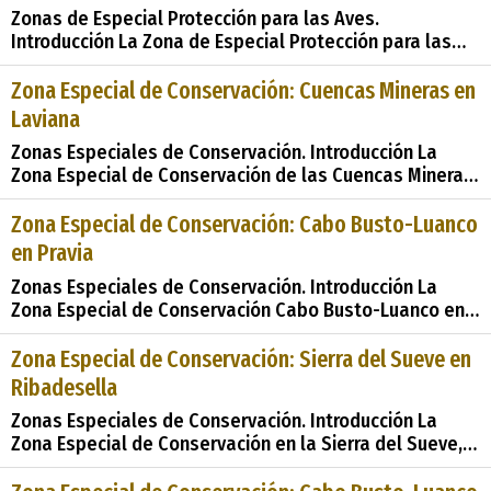
Zonas de Especial Protección para las Aves.
Introducción La Zona de Especial Protección para las
Aves (ZEPA) de Cabo Busto-Luanco en Cudillero,
designada en el año 2003, representa un área de vital
Zona Especial de Conservación: Cuencas Mineras en
importancia para la conservación de la avifauna en
Laviana
Asturias. Con una extensión de 9907 hectáreas, este
Zonas Especiales de Conservación. Introducción La
espacio
Zona Especial de Conservación de las Cuencas Mineras
en Laviana, declarada en 2014 tras su propuesta como
Lugar de Importancia Comunitaria en 2004, abarca una
Zona Especial de Conservación: Cabo Busto-Luanco
extensión de 13225 hectáreas distribuidas entre los
en Pravia
municipios de Aller, Langreo, Laviana, Mieres y San M
Zonas Especiales de Conservación. Introducción La
Zona Especial de Conservación Cabo Busto-Luanco en
Pravia, designada como &#38;&#38;#35;34;Lugares de
Importancia Comunitaria&#38;&#38;#35;34; (LIC) en
Zona Especial de Conservación: Sierra del Sueve en
2004 y posteriormente como &#38;&#38;#35;34;Zonas
Ribadesella
Especiales de Conservaci
Zonas Especiales de Conservación. Introducción La
Zona Especial de Conservación en la Sierra del Sueve,
ubicada en el municipio de Ribadesella y compartiendo
territorios con Caravia, Colunga, Parres, y Piloña, es un