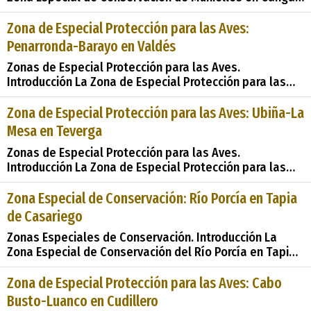
del Narcea, designada como tal en 2015 tras ser
propuesta como Lugar de Importancia Comunitaria en
Zona de Especial Protección para las Aves:
1988, representa un tesoro natural de incalculable
Penarronda-Barayo en Valdés
valor. Ubicada en los municipios de Cangas del Narcea
Zonas de Especial Protección para las Aves.
e Ibias, esta &#2
Introducción La Zona de Especial Protección para las
Aves: Penarronda-Barayo en Valdés, designada como
ZEPA en el año 2003, constituye un área de gran
Zona de Especial Protección para las Aves: Ubiña-La
importancia natural en la región occidental de Asturias,
Mesa en Teverga
España. En esta reseña, exploraremos en detalle este
Zonas de Especial Protección para las Aves.
Introducción La Zona de Especial Protección para las
Aves (ZEPA) de Ubiña-La Mesa en Teverga fue
declarada en el año 2003, abarcando una extensión de
Zona Especial de Conservación: Río Porcía en Tapia
39,352 hectáreas distribuidas entre varios municipios
de Casariego
de Asturias, entre ellos Belmonte de Miranda, Grado,
Zonas Especiales de Conservación. Introducción La
Lena, Proaza,
Zona Especial de Conservación del Río Porcía en Tapia
de Casariego, situada en los municipios de El Franco y
Tapia de Casariego, en el Principado de Asturias, es un
Zona de Especial Protección para las Aves: Cabo
área de gran importancia ecológica y cultural. En este
Busto-Luanco en Cudillero
análisis, exploraremos los de