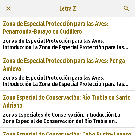
Letra Z
Zona de Especial Protección para las Aves:
Penarronda-Barayo en Cudillero
Zonas de Especial Protección para las Aves.
Introducción La Zona de Especial Protección para las
Aves (ZEPA) de Penarronda-Barayo en Cudillero,
declarada en 2003, constituye un valioso enclave en la
Zona de Especial Protección para las Aves: Ponga-
costa occidental de Asturias, reconocido por su
Amieva
excepcional biodiversidad y su importancia como
Zonas de Especial Protección para las Aves.
hábitat para aves migratorias y ma
Introducción La Zona de Especial Protección para las
Aves (ZEPA) de Ponga-Amieva, declarada en 2003,
abarca una extensión de 28,100 hectáreas en los
Zona Especial de Conservación: Río Trubia en Santo
municipios de Amieva y Ponga, situados en Asturias,
Adriano
España. Este enclave se distingue por su rica
Zonas Especiales de Conservación. Introducción La
diversidad de hábitats
Zona Especial de Conservación del Río Trubia en
Proaza, junto con su declaración como
&#38;&#38;#35;34;Lugares de Importancia
Zona Especial de Conservación: Cabo Busto-Luanco