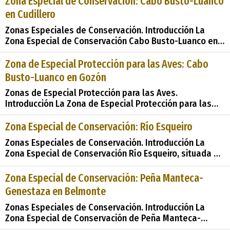
Zona Especial de Conservación: Cabo Busto-Luanco
área de gran importancia ecológica y paisajística en el
en Cudillero
Principado de Asturias, Espa&#24
Zonas Especiales de Conservación. Introducción La
Zona Especial de Conservación Cabo Busto-Luanco en
Cudillero fue propuesta como
&#38;&#38;#35;34;Lugares de Importancia
Zona de Especial Protección para las Aves: Cabo
Comunitaria&#38;&#38;#35;34; (LIC) en 2004 y
Busto-Luanco en Gozón
designada como &#38;&#38;#35;34;Zonas Especiales
Zonas de Especial Protección para las Aves.
de Conservac
Introducción La Zona de Especial Protección para las
Aves (ZEPA) de Cabo Busto-Luanco en Gozón, declarada
en el año 2003, es un área de importancia significativa
Zona Especial de Conservación: Río Esqueiro
para la conservación de aves en Asturias. Con una
Zonas Especiales de Conservación. Introducción La
extensión de 9907 hectáreas, abarca varios munic
Zona Especial de Conservación Río Esqueiro, situada en
el municipio de Cudillero en el Principado de Asturias,
es un área de gran importancia para la conservación
Zona Especial de Conservación: Peña Manteca-
del patrimonio natural. Propuesta como
Genestaza en Belmonte
&#38;&#38;#35;34;Lugar de Importancia Com
Zonas Especiales de Conservación. Introducción La
Zona Especial de Conservación de Peña Manteca-
Genestaza en Belmonte, designada en 2014 tras ser