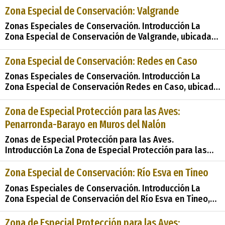
propuesta como Lugar de Importancia Comunitaria en
Zona Especial de Conservación: Valgrande
2004, es un área de extraordinaria riqueza natural
Zonas Especiales de Conservación. Introducción La
ubicada en los municipios de Belmonte y Tineo, en
Zona Especial de Conservación de Valgrande, ubicada
Asturias, Espa&#
en el municipio de Lena, Asturias, es un área de gran
importancia ecológica y cultural. Propuesta como
Zona Especial de Conservación: Redes en Caso
&#38;&#38;#35;34;Lugares de Importancia
Zonas Especiales de Conservación. Introducción La
Comunitaria&#38;&#38;#35;34; en 2004
Zona Especial de Conservación Redes en Caso, ubicada
en los municipios de Caso y Sobrescobio en el
Principado de Asturias, es un enclave natural de
Zona de Especial Protección para las Aves:
extraordinaria importancia. Desde su propuesta como
Penarronda-Barayo en Muros del Nalón
&#38;&#38;#35;34;Lugar de Importancia
Comunitaria&#38;
Zonas de Especial Protección para las Aves.
Introducción La Zona de Especial Protección para las
Aves: Penarronda-Barayo en Muros del Nalón,
designada como ZEPA en el año 2003, representa un
Zona Especial de Conservación: Río Esva en Tineo
enclave de gran importancia natural y cultural en la
Zonas Especiales de Conservación. Introducción La
región occidental de Asturias, España. En esta reseña,
Zona Especial de Conservación del Río Esva en Tineo,
nos sumerg
declarada en 2014 tras ser propuesta como
&#38;&#38;#35;34;Lugar de Importancia
Zona de Especial Protección para las Aves: