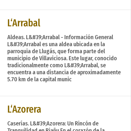
L‘Arrabal
Aldeas. L&#39;Arrabal - Información General
L&#39;Arrabal es una aldea ubicada en la
parroquia de Llugás, que forma parte del
municipio de Villaviciosa. Este lugar, conocido
tradicionalmente como L&#39;Arrabal, se
encuentra a una distancia de aproximadamente
5.70 km de la capital munic
L‘Azorera
Caserías. L&#39;Azorera: Un Rincón de
Tranquilidad en Riañu En el corazón de la