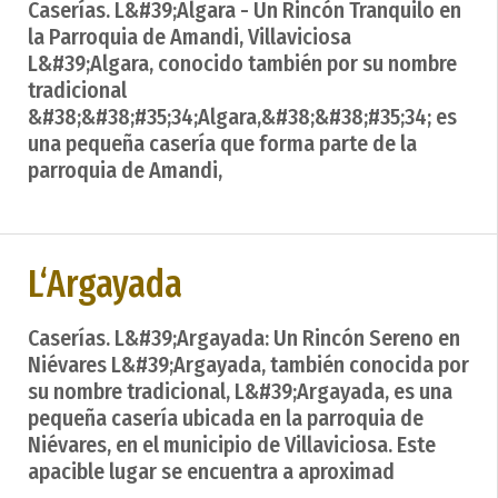
Caserías. L&#39;Algara - Un Rincón Tranquilo en
la Parroquia de Amandi, Villaviciosa
L&#39;Algara, conocido también por su nombre
tradicional
&#38;&#38;#35;34;Algara,&#38;&#38;#35;34; es
una pequeña casería que forma parte de la
parroquia de Amandi,
L‘Argayada
Caserías. L&#39;Argayada: Un Rincón Sereno en
Niévares L&#39;Argayada, también conocida por
su nombre tradicional, L&#39;Argayada, es una
pequeña casería ubicada en la parroquia de
Niévares, en el municipio de Villaviciosa. Este
apacible lugar se encuentra a aproximad