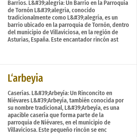
Barrios. L&#39;alegria: Un Barrio en la Parroquia
de Tornón L&#39;alegria, conocido
tradicionalmente como L&#39;alegría, es un
barrio ubicado en la parroquia de Tornón, dentro
del municipio de Villaviciosa, en la región de
Asturias, España. Este encantador rincón ast
L‘arbeyia
Caserías. L&#39;Arbeyía: Un Rinconcito en
Niévares L&#39;Arbeyía, también conocida por
su nombre tradicional, L&#39;Arbeyía, es una
apacible casería que forma parte de la
parroquia de Niévares, en el municipio de
Villaviciosa. Este pequeño rincón se enc