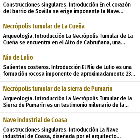
Construcciones singulares. Introducción En el corazón
arqueológico comprende
del barrio de Sovilla se erige imponente la Nave
Industrial de Hullera Española, un monumento que
testimonia el auge industrial que transformó la región
Necrópolis tumular de La Cueña
en el siglo XX. En este reportaje, exploraremos la
Arqueología. Introducción La Necrópolis Tumular de La
historia, la arquitectura única y la im
Cueña se encuentra en el Alto de Cabruñana, una
ubicación privilegiada en el Principado de Asturias. Su
posición en la divisoria de las cuencas del Nalón y del
Niu de Lulio
Narcea, las principales corrientes fluviales de la región,
Salientes costeros. Introducción El Niu de Lulio es una
formación rocosa imponente de aproximadamente 23
metros de altura, ubicada en la localidad de Loza, en el
concejo de Coaña, Asturias. Esta prominente mole
Necrópolis tumular de la sierra de Pumarín
rocosa sirve como divisoria natural entre las playas de
Arqueología. Introducción La Necrópolis Tumular de la
Aguiyón y La Barrosa, dotando a l
Sierra de Pumarín es un testimonio milenario de la
antigua vida en estas tierras, donde una comunidad
dedicada al pastoreo dejó su huella en forma de
Nave industrial de Coasa
monumentos megalíticos. En este reportaje,
Construcciones singulares. Introducción La Nave
exploraremos el contexto histórico e
industrial de Coasa, diseñada por el arquitecto