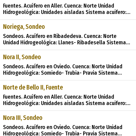
Manantial Uso: Abastecimiento a núcleos urbanos
Fuentes. Acuífero en Aller. Cuenca: Norte Unidad
Perímetro: No se sabe Nota: Si no
Hidrogeológica: Unidades aisladas Sistema acuifero:
Acuífero aislado Toponimia: Fuente al N de Bello Cota:
812 Naturaleza: Manantial Uso: Fuente pública
Noriega, Sondeo
Perímetro: No se sabe Nota: Si no hay ninguna
Sondeos. Acuífero en Ribadedeva. Cuenca: Norte
indicación, se considera «
Unidad Hidrogeológica: Llanes- Ribadesella Sistema
acuifero: Sinclinales Santander-Santillana y zona de
San Vicente de la Barquera Cota: 100 Profundidad:
Nora II, Sondeo
125.00 Naturaleza: Sondeo Uso: No se utiliza Perímetro:
Sondeos. Acuífero en Oviedo. Cuenca: Norte Unidad
No tiene perímetro de protecci&#
Hidrogeológica: Somiedo- Trubia- Pravia Sistema
acuifero: Unidad mesoterciaria Gijón-Cangas de Onis
Cota: 170 Profundidad: 45.00 Naturaleza: Sondeo Uso:
Norte de Bello II, Fuente
Desconocido Perímetro: No se sabe Nota: Si no hay
Fuentes. Acuífero en Aller. Cuenca: Norte Unidad
ninguna indicación, se consider
Hidrogeológica: Unidades aisladas Sistema acuifero:
Acuífero aislado Toponimia: Fuente al N de Bello Cota:
810 Naturaleza: Manantial Uso: Ganadería Perímetro:
Nora III, Sondeo
No se sabe Nota: Si no hay ninguna indicación, se
Sondeos. Acuífero en Oviedo. Cuenca: Norte Unidad
considera «agua
Hidrogeológica: Somiedo- Trubia- Pravia Sistema