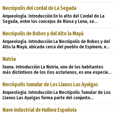
dominan la región costera asturiana, se encuentra un
tesoro arqueológico que nos conecta con nuestros
Necrópolis del cordal de La Segada
ancestros del Neolítico: la Necrópolis Megalítica-
Arqueología. Introducción En lo alto del Cordal de La
tumular de El Monte Ar
Segada, entre los concejos de Riosa y Lena, se
encuentra una joya arqueológica que nos transporta a
la antigüedad: la Necrópolis del cordal de La Segada.
Necrópolis de Bobes y del Alto la Mayá
En este reportaje, exploraremos la fascinante historia y
Arqueología. Introducción La Necrópolis de Bobes y del
significado de este cementer
Alto la Mayá, ubicada cerca del pueblo de Espinera, es
un fascinante sitio arqueológico que nos permite
adentrarnos en la historia ancestral de Asturias. En
Nutria
este reportaje, exploraremos su contexto histórico,
Fauna. Introducción La Nutria, uno de los habitantes
detalles físicos, s
más distintivos de los ríos asturianos, es una especie
emblemática que contribuye significativamente al
patrimonio natural de la región. En este análisis,
Necrópolis tumular de Los Llanos Las Ayalgas
exploraremos en detalle sus características físicas, su
Arqueología. Introducción La Necrópolis Tumular de Los
h&#
Llanos Las Ayalgas forma parte del conjunto
patrimonial del Área Arqueológica de Cabruñana,
ubicada en un área estratégica atravesada por la Vía
Nave industrial de Hullera Española
de La Plata en su tramo asturiano. Este sitio