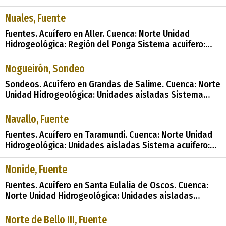
Alejandro Alcázar Palacio, destaca como un ejemplo
notable de arquitectura industrial funcional y
Nuales, Fuente
estéticamente atractiva. Como finalista en la XX
Fuentes. Acuífero en Aller. Cuenca: Norte Unidad
edición del Premio Asturias de Arquitectura en 2010,
Hidrogeológica: Región del Ponga Sistema acuifero:
esta n
Acuífero aislado Toponimia: Fuente Nuales Cota: 887
Naturaleza: Manantial Uso: Abastecimiento a núcleos
Nogueirón, Sondeo
urbanos Perímetro: No se sabe Nota: Si no hay ninguna
Sondeos. Acuífero en Grandas de Salime. Cuenca: Norte
indicación, se c
Unidad Hidrogeológica: Unidades aisladas Sistema
acuifero: Acuífero aislado Toponimia: Sondeo Nogueirón
Cota: 720 Profundidad: 110.00 Naturaleza: Sondeo Uso:
Navallo, Fuente
Abastecimiento a núcleos urbanos Perímetro: No tiene
Fuentes. Acuífero en Taramundi. Cuenca: Norte Unidad
perímetro
Hidrogeológica: Unidades aisladas Sistema acuifero:
Acuífero aislado Toponimia: Fuente Navallo Cota: 620
Naturaleza: Manantial Uso: Fuente pública Perímetro:
Nonide, Fuente
No se sabe Nota: Si no hay ninguna indicación, se
Fuentes. Acuífero en Santa Eulalia de Oscos. Cuenca:
considera «ag
Norte Unidad Hidrogeológica: Unidades aisladas
Sistema acuifero: Acuífero aislado (00.01.01.00.00)
Toponimia: Fuente de Nonide Cota: 760 Naturaleza:
Norte de Bello III, Fuente