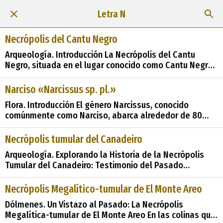
Letra N
Necrópolis del Cantu Negro
Arqueología. Introducción La Necrópolis del Cantu
Negro, situada en el lugar conocido como Cantu Negro
cerca de Silvota de Bobes, es un importante sitio
arqueológico que nos ofrece una ventana al pasado
Narciso «Narcissus sp. pl.»
prehistórico de Asturias. En este reportaje,
Flora. Introducción El género Narcissus, conocido
exploraremos su contexto histórico, deta
comúnmente como Narciso, abarca alrededor de 80
especies de plantas herbáceas bulbosas, que florecen
principalmente en primavera. Su distribución se
Necrópolis tumular del Canadeiro
extiende principalmente por las regiones
Arqueología. Explorando la Historia de la Necrópolis
mediterráneas. En este texto, explora
Tumular del Canadeiro: Testimonio del Pasado
Prehistórico de Gestoselo En lo profundo de los valles
de Asturias, entre los verdes prados y los bosques
Necrópolis Megalítico-tumular de El Monte Areo
frondosos, se encuentra la Necrópolis Tumular del
Dólmenes. Un Vistazo al Pasado: La Necrópolis
Canadeiro, un monumento funerario prehist&#2
Megalítica-tumular de El Monte Areo En las colinas que