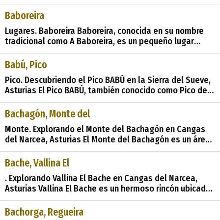
en Asturias, una región de España conocida por su
belleza natural y rica historia. A lo largo del tiempo,
Baboreira
este linaje se extendió hacia nuevas tierras, llegando a
Lugares. Baboreira Baboreira, conocida en su nombre
establecerse en Madrid y To
tradicional como A Baboreira, es un pequeño lugar
ubicado en la parroquia de Bullaso, en el municipio de
Illano. Este pintoresco rincón se encuentra a una
Babú, Pico
distancia de 13,00 km de la capital municipal, Illano, y
Pico. Descubriendo el Pico BABÚ en la Sierra del Sueve,
está situado a una altitud de
Asturias El Pico BABÚ, también conocido como Pico de
Los Cuervos o Pico de Los Foyos, es un impresionante
punto de referencia ubicado en la Sierra del Sueve, en
Bachagón, Monte del
el norte de los concejos de Parres y Colunga, Asturias.
Monte. Explorando el Monte del Bachagón en Cangas
Este pico, con su
del Narcea, Asturias El Monte del Bachagón es un área
natural de aproximadamente 50 hectáreas de
extensión, ubicada en la pintoresca parroquia de
Bache, Vallina El
Tebongo, en el concejo de Cangas del Narcea, Asturias.
. Explorando Vallina El Bache en Cangas del Narcea,
Este entorno natural ofrece una
Asturias Vallina El Bache es un hermoso rincón ubicado
en el concejo de Cangas del Narcea, en la región de
Asturias, España. Este enclave rural es un testimonio
Bachorga, Regueira
de la belleza y la riqueza natural que caracterizan a