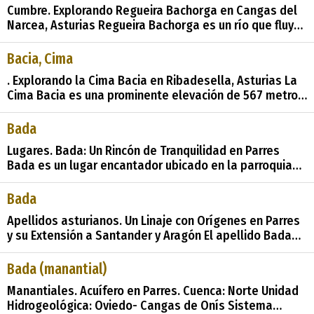
Cumbre. Explorando Regueira Bachorga en Cangas del
esta parte de Asturi
Narcea, Asturias Regueira Bachorga es un río que fluye
en la región de Asturias, específicamente en el concejo
de Cangas del Narcea. Este río, con poco más de 3
Bacia, Cima
kilómetros de longitud, es una joya natural que ofrece
. Explorando la Cima Bacia en Ribadesella, Asturias La
un entorno
Cima Bacia es una prominente elevación de 567 metros
de altitud ubicada en el concejo de Ribadesella, en la
región de Asturias, España. Este entorno natural ofrece
Bada
una mezcla de belleza escénica, biodiversidad y una
Lugares. Bada: Un Rincón de Tranquilidad en Parres
vista panor
Bada es un lugar encantador ubicado en la parroquia
de Parres, en el municipio del mismo nombre, en la
hermosa región de Asturias. Este pequeño pueblo, cuyo
Bada
nombre tradicional ha permanecido inalterable a lo
Apellidos asturianos. Un Linaje con Orígenes en Parres
largo del tiempo, es un testimonio
y su Extensión a Santander y Aragón El apellido Bada
tiene sus raíces en el pueblo que lleva su mismo
nombre, ubicado en Parres, Asturias. A lo largo de su
Bada (manantial)
historia, esta familia se extendió hacia nuevas tierras,
Manantiales. Acuífero en Parres. Cuenca: Norte Unidad
llegando a establecerse en Sa
Hidrogeológica: Oviedo- Cangas de Onís Sistema