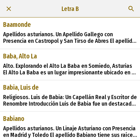
Letra B
Baamonde
Apellidos asturianos. Un Apellido Gallego con
Presencia en Castropol y San Tirso de Abres El apellido
Baamonde es de origen gallego y tiene una
interesante historia que se extiende hasta los
Baba, Alto La
concejos de Castropol y San Tirso de Abres. Además,
Alto. Explorando el Alto La Baba en Somiedo, Asturias
este linaje posee un distintivo escudo de armas que
El Alto La Baba es un lugar impresionante ubicado en el
refleja su identidad y
hermoso concejo de Somiedo, Asturias, que ofrece a
los amantes de la naturaleza la oportunidad de
Babia, Luis de
explorar un entorno montañoso espectacular. Descubre
Religiosos. Luis de Babia: Un Capellán Real y Escritor de
más sobre esta elevación astur
Renombre Introducción Luis de Babia fue un destacado
capellán real en Granada, conocido por su contribución
a la literatura y la historia en el siglo XVII. Su legado se
Babiano
caracteriza por la profesionalidad y la confianza que
Apellidos asturianos. Un Linaje Asturiano con Presencia
inspir&#243
en Madrid y Toledo El apellido Babiano tiene sus raíces