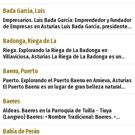
acuifero: Caliza de montaña cántabro-astur Cota: 135
Naturaleza: Manantial Uso: No se utiliza Perímetro: No
Bada García, Luis
tiene perímetro de protección Nota: Si no hay ninguna
Empresarios. Luis Bada García: Emprendedor y Fundador
indicaci&#
de Empresas en Asturias Luis Bada García, presidente y
fundador del Grupo Empresas Bada, fue un
emprendedor asturiano nacido en Cardoso, un pueblo
Badonga, Riega de La
de la parroquia de Hontoria, ubicado a unos 15,30 km
Riega. Explorando la Riega de La Badonga en
de la villa de Llanes, en el concejo o municipio
Villaviciosa, Asturias La Riega de La Badonga es un
hermoso arroyo que se encuentra en la región de
Villaviciosa, en Asturias, España. Este rincón natural es
Baenu, Puerto
conocido por su belleza y su paisaje sereno, y ofrece a
Puerto. Explorando el Puerto Baenu en Amieva, Asturias
los visitantes la oportunidad de d
El Puerto Baenu es un lugar de gran belleza natural
situado en la región de Amieva, en Asturias, España.
Este puerto, rodeado de majestuosas montañas y
Baeres
paisajes impresionantes, ofrece a los visitantes una
Aldeas. Baeres en la Parroquia de Tuilla - Tiuya
experiencia única en un ento
(Langreo) Baeres: • Nombre Tradicional: Baeres. •
Ubicación: Parroquia de Tuilla - Tiuya, Langreo. •
Distancia a la Capital Municipal: 5,80 km. • Altitud: 380
Bahía de Perán